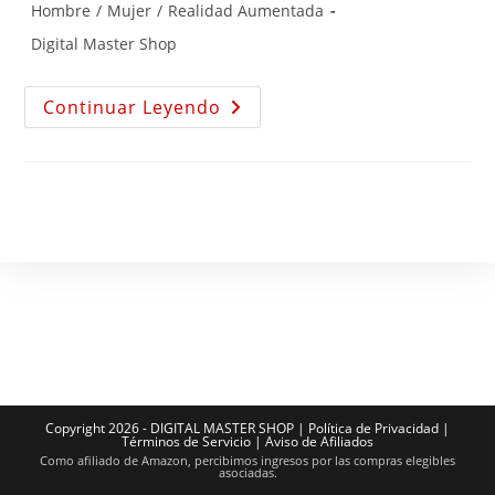
Hombre
/
Mujer
/
Realidad Aumentada
Digital Master Shop
Continuar Leyendo
Copyright 2026 - DIGITAL MASTER SHOP |
Política de Privacidad
|
Términos de Servicio
|
Aviso de Afiliados
Como afiliado de Amazon, percibimos ingresos por las compras elegibles
asociadas.