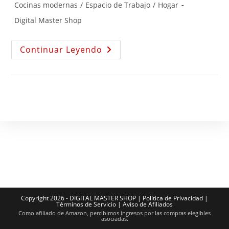
Cocinas modernas
/
Espacio de Trabajo
/
Hogar
Digital Master Shop
Continuar Leyendo
Copyright 2026 - DIGITAL MASTER SHOP |
Política de Privacidad
|
Términos de Servicio
|
Aviso de Afiliados
Como afiliado de Amazon, percibimos ingresos por las compras elegibles
asociadas.