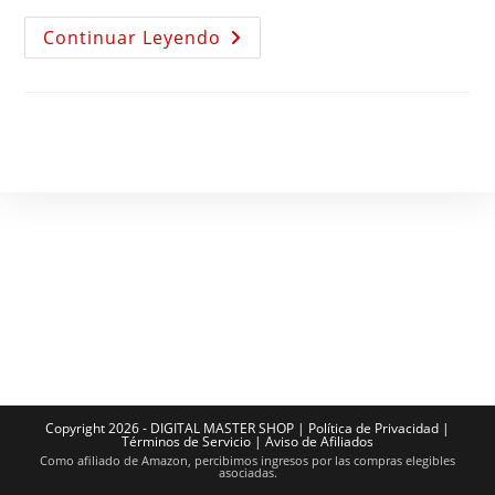
Continuar Leyendo
Copyright 2026 - DIGITAL MASTER SHOP |
Política de Privacidad
|
Términos de Servicio
|
Aviso de Afiliados
Como afiliado de Amazon, percibimos ingresos por las compras elegibles
asociadas.