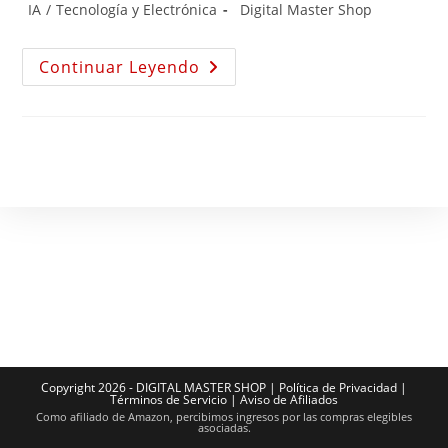
IA
/
Tecnología y Electrónica
Digital Master Shop
Continuar Leyendo
Copyright 2026 - DIGITAL MASTER SHOP |
Política de Privacidad
|
Términos de Servicio
|
Aviso de Afiliados
Como afiliado de Amazon, percibimos ingresos por las compras elegibles
asociadas.