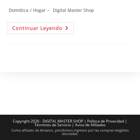
Domótica
/
Hogar
Digital Master Shop
Continuar Leyendo
Copyright 2026 - DIGITAL MASTER SHOP |
Política de Privacidad
|
Términos de Servicio
|
Aviso de Afiliados
Como afiliado de Amazon, percibimos ingresos por las compras elegibles
asociadas.