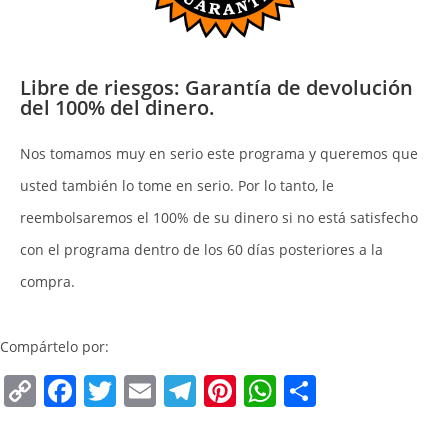
Libre de riesgos: Garantía de devolución
del 100% del dinero.
Nos tomamos muy en serio este programa y queremos que
usted también lo tome en serio. Por lo tanto, le
reembolsaremos el 100% de su dinero si no está satisfecho
con el programa dentro de los 60 días posteriores a la
compra.
Compártelo por:
C
F
T
E
T
Pi
W
C
o
a
w
m
el
nt
h
o